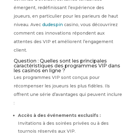
émergent, redéfinissant l’expérience des
joueurs, en particulier pour les parieurs de haut
niveau. Avec
dudespin
casino, vous découvrirez
comment ces innovations répondent aux
attentes des VIP et améliorent l’engagement
client.
Question : Quelles sont les principales
caractéristiques des programmes VIP dans
les casinos en ligne ?
Les programmes VIP sont conçus pour
récompenser les joueurs les plus fidèles. Ils
offrent une série d’avantages qui peuvent inclure
:
Accès à des événements exclusifs :
Invitations à des soirées privées ou à des
tournois réservés aux VIP.