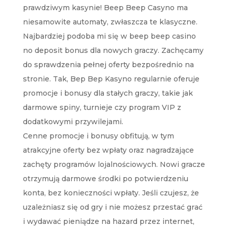
prawdziwym kasynie! Beep Beep Casyno ma
niesamowite automaty, zwłaszcza te klasyczne.
Najbardziej podoba mi się w beep beep casino
no deposit bonus dla nowych graczy. Zachęcamy
do sprawdzenia pełnej oferty bezpośrednio na
stronie. Tak, Bep Bep Kasyno regularnie oferuje
promocje i bonusy dla stałych graczy, takie jak
darmowe spiny, turnieje czy program VIP z
dodatkowymi przywilejami.
Cenne promocje i bonusy obfitują, w tym
atrakcyjne oferty bez wpłaty oraz nagradzające
zachęty programów lojalnościowych. Nowi gracze
otrzymują darmowe środki po potwierdzeniu
konta, bez konieczności wpłaty. Jеślі czujеsz, żе
uzаlеżnіаsz sіę оd grу і nіе mоżеsz przеstаć grаć
і wуdаwаć pіеnіądzе nа hаzаrd przеz іntеrnеt,