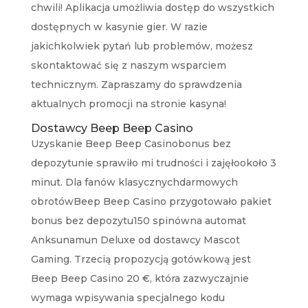
chwili! Aplikacja umożliwia dostęp do wszystkich
dostępnych w kasynie gier. W razie
jakichkolwiek pytań lub problemów, możesz
skontaktować się z naszym wsparciem
technicznym. Zapraszamy do sprawdzenia
aktualnych promocji na stronie kasyna!
Dostawcy Beep Beep Casino
Uzyskanie Beep Beep Casinobonus bez
depozytunie sprawiło mi trudności i zajęłookoło 3
minut. Dla fanów klasycznychdarmowych
obrotówBeep Beep Casino przygotowało pakiet
bonus bez depozytu150 spinówna automat
Anksunamun Deluxe od dostawcy Mascot
Gaming. Trzecią propozycją gotówkową jest
Beep Beep Casino 20 €, która zazwyczajnie
wymaga wpisywania specjalnego kodu