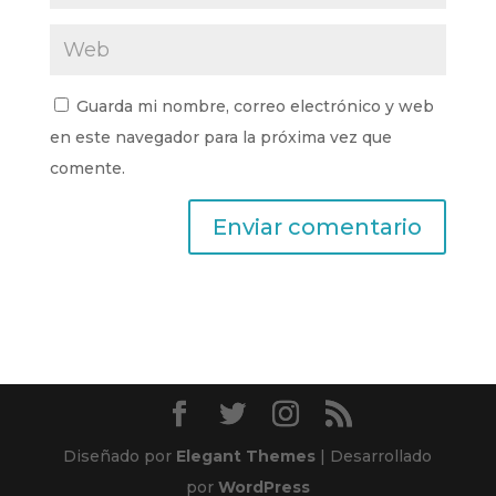
Guarda mi nombre, correo electrónico y web
en este navegador para la próxima vez que
comente.
Diseñado por
Elegant Themes
| Desarrollado
por
WordPress