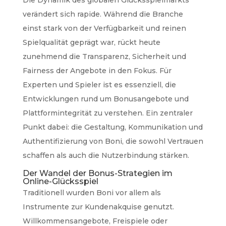
Die Dynamik des globalen Glücksspielmarkts
verändert sich rapide. Während die Branche
einst stark von der Verfügbarkeit und reinen
Spielqualität geprägt war, rückt heute
zunehmend die Transparenz, Sicherheit und
Fairness der Angebote in den Fokus. Für
Experten und Spieler ist es essenziell, die
Entwicklungen rund um Bonusangebote und
Plattformintegrität zu verstehen. Ein zentraler
Punkt dabei: die Gestaltung, Kommunikation und
Authentifizierung von Boni, die sowohl Vertrauen
schaffen als auch die Nutzerbindung stärken.
Der Wandel der Bonus-Strategien im
Online-Glücksspiel
Traditionell wurden Boni vor allem als
Instrumente zur Kundenakquise genutzt.
Willkommensangebote, Freispiele oder