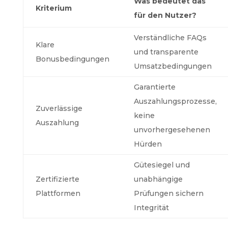
Was bedeutet das
Kriterium
für den Nutzer?
Verständliche FAQs
Klare
und transparente
Bonusbedingungen
Umsatzbedingungen
Garantierte
Auszahlungsprozesse,
Zuverlässige
keine
Auszahlung
unvorhergesehenen
Hürden
Gütesiegel und
Zertifizierte
unabhängige
Plattformen
Prüfungen sichern
Integrität