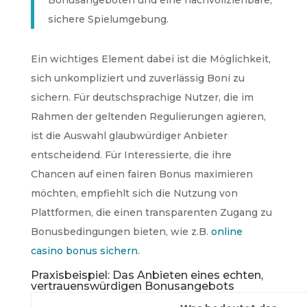
Bonusangeboten und eine nachvollziehbare,
sichere Spielumgebung.
Ein wichtiges Element dabei ist die Möglichkeit,
sich unkompliziert und zuverlässig Boni zu
sichern. Für deutschsprachige Nutzer, die im
Rahmen der geltenden Regulierungen agieren,
ist die Auswahl glaubwürdiger Anbieter
entscheidend. Für Interessierte, die ihre
Chancen auf einen fairen Bonus maximieren
möchten, empfiehlt sich die Nutzung von
Plattformen, die einen transparenten Zugang zu
Bonusbedingungen bieten, wie z.B.
online
casino bonus sichern
.
Praxisbeispiel: Das Anbieten eines echten,
vertrauenswürdigen Bonusangebots