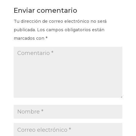
Enviar comentario
Tu dirección de correo electrónico no será
publicada.
Los campos obligatorios están
marcados con
*