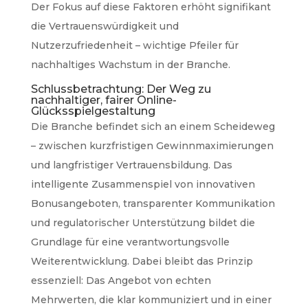
Der Fokus auf diese Faktoren erhöht signifikant
die Vertrauenswürdigkeit und
Nutzerzufriedenheit – wichtige Pfeiler für
nachhaltiges Wachstum in der Branche.
Schlussbetrachtung: Der Weg zu
nachhaltiger, fairer Online-
Glücksspielgestaltung
Die Branche befindet sich an einem Scheideweg
– zwischen kurzfristigen Gewinnmaximierungen
und langfristiger Vertrauensbildung. Das
intelligente Zusammenspiel von innovativen
Bonusangeboten, transparenter Kommunikation
und regulatorischer Unterstützung bildet die
Grundlage für eine verantwortungsvolle
Weiterentwicklung. Dabei bleibt das Prinzip
essenziell: Das Angebot von echten
Mehrwerten, die klar kommuniziert und in einer