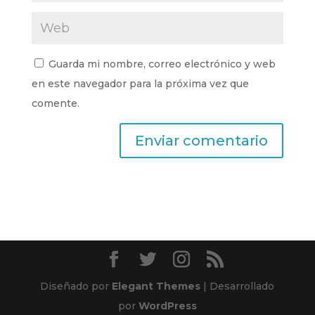
Guarda mi nombre, correo electrónico y web
en este navegador para la próxima vez que
comente.
Diseñado por
Elegant Themes
| Desarrollado
por
WordPress