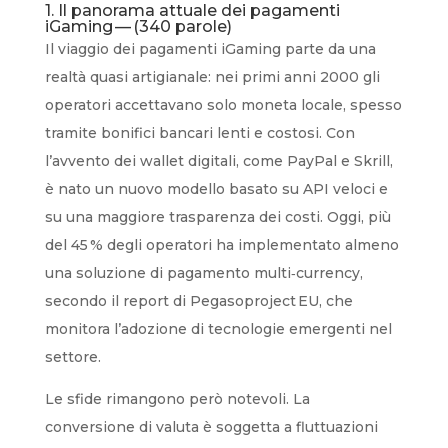
1. Il panorama attuale dei pagamenti
iGaming — (340 parole)
Il viaggio dei pagamenti iGaming parte da una
realtà quasi artigianale: nei primi anni 2000 gli
operatori accettavano solo moneta locale, spesso
tramite bonifici bancari lenti e costosi. Con
l’avvento dei wallet digitali, come PayPal e Skrill,
è nato un nuovo modello basato su API veloci e
su una maggiore trasparenza dei costi. Oggi, più
del 45 % degli operatori ha implementato almeno
una soluzione di pagamento multi‑currency,
secondo il report di Pegasoproject EU, che
monitora l’adozione di tecnologie emergenti nel
settore.
Le sfide rimangono però notevoli. La
conversione di valuta è soggetta a fluttuazioni