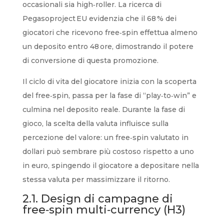
occasionali sia high‑roller. La ricerca di
Pegasoproject EU evidenzia che il 68 % dei
giocatori che ricevono free‑spin effettua almeno
un deposito entro 48 ore, dimostrando il potere
di conversione di questa promozione.
Il ciclo di vita del giocatore inizia con la scoperta
del free‑spin, passa per la fase di “play‑to‑win” e
culmina nel deposito reale. Durante la fase di
gioco, la scelta della valuta influisce sulla
percezione del valore: un free‑spin valutato in
dollari può sembrare più costoso rispetto a uno
in euro, spingendo il giocatore a depositare nella
stessa valuta per massimizzare il ritorno.
2.1. Design di campagne di
free‑spin multi‑currency (H3)