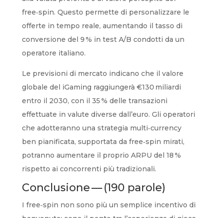
free‑spin. Questo permette di personalizzare le
offerte in tempo reale, aumentando il tasso di
conversione del 9 % in test A/B condotti da un
operatore italiano.
Le previsioni di mercato indicano che il valore
globale del iGaming raggiungerà €130 miliardi
entro il 2030, con il 35 % delle transazioni
effettuate in valute diverse dall’euro. Gli operatori
che adotteranno una strategia multi‑currency
ben pianificata, supportata da free‑spin mirati,
potranno aumentare il proprio ARPU del 18 %
rispetto ai concorrenti più tradizionali.
Conclusione — (190 parole)
I free‑spin non sono più un semplice incentivo di