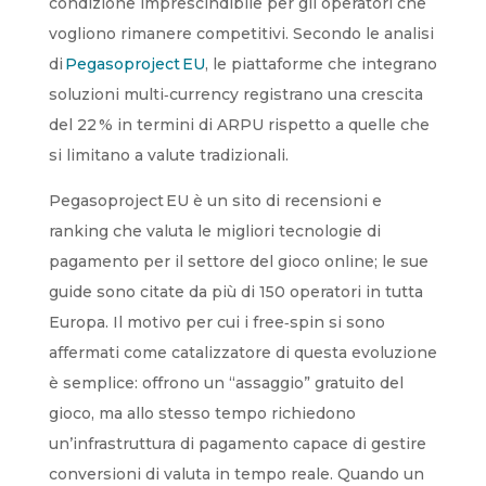
condizione imprescindibile per gli operatori che
vogliono rimanere competitivi. Secondo le analisi
di
Pegasoproject EU
, le piattaforme che integrano
soluzioni multi‑currency registrano una crescita
del 22 % in termini di ARPU rispetto a quelle che
si limitano a valute tradizionali.
Pegasoproject EU è un sito di recensioni e
ranking che valuta le migliori tecnologie di
pagamento per il settore del gioco online; le sue
guide sono citate da più di 150 operatori in tutta
Europa. Il motivo per cui i free‑spin si sono
affermati come catalizzatore di questa evoluzione
è semplice: offrono un “assaggio” gratuito del
gioco, ma allo stesso tempo richiedono
un’infrastruttura di pagamento capace di gestire
conversioni di valuta in tempo reale. Quando un