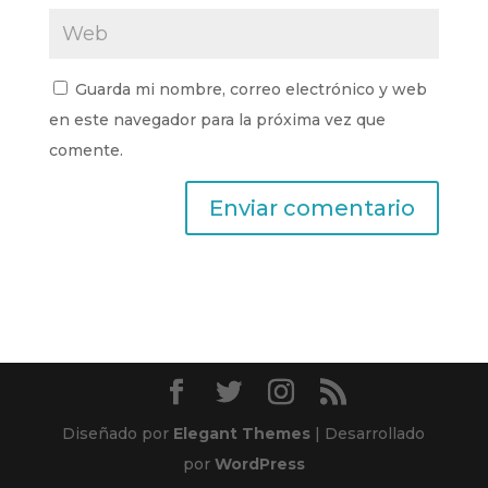
Guarda mi nombre, correo electrónico y web
en este navegador para la próxima vez que
comente.
Diseñado por
Elegant Themes
| Desarrollado
por
WordPress