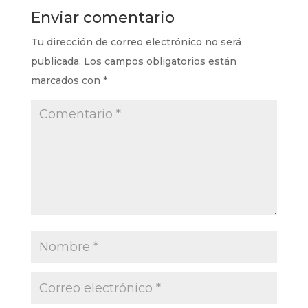
Enviar comentario
Tu dirección de correo electrónico no será
publicada.
Los campos obligatorios están
marcados con
*