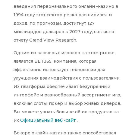
введения первоначального онлайн -казино в
1994 году этот сектор резко расширился, и
доход, по прогнозам, достигнут 127
миллиардов долларов к 2027 году, согласно
отчету Grand View Research.
Одним из ключевых игроков на этом рынке
является BET365, компания, которая
эффективно использует технологии для
улучшения взаимодействия с пользователями.
Их платформа обеспечивает безупречный
интерфейс и разнообразный ассортимент игр,
включая слоты, покер и выбор живых дилеров.
Вы можете узнать больше об их продуктах на
их
Официальный веб -сайт
.
Вскоре онлайн-казино также способствовал