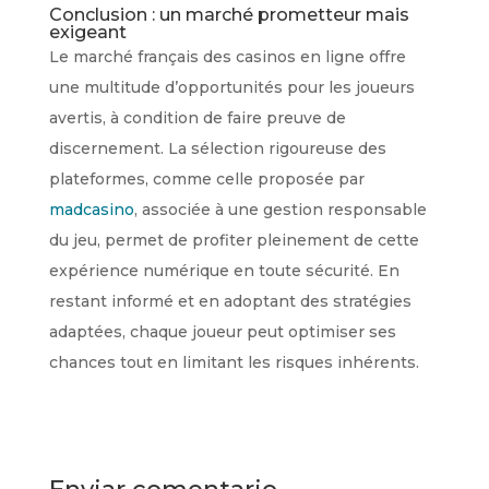
Conclusion : un marché prometteur mais
exigeant
Le marché français des casinos en ligne offre
une multitude d’opportunités pour les joueurs
avertis, à condition de faire preuve de
discernement. La sélection rigoureuse des
plateformes, comme celle proposée par
madcasino
, associée à une gestion responsable
du jeu, permet de profiter pleinement de cette
expérience numérique en toute sécurité. En
restant informé et en adoptant des stratégies
adaptées, chaque joueur peut optimiser ses
chances tout en limitant les risques inhérents.