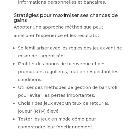
informations personnelles et bancaires.
Stratégies pour maximiser ses chances de
gains
Adopter une approche méthodique peut
améliorer l’expérience et les résultats :
Se familiariser avec les règles des jeux avant de
miser de l’argent réel.
Profiter des bonus de bienvenue et des
promotions régulières, tout en respectant les
conditions.
Utiliser des méthodes de gestion de bankroll
pour éviter les pertes importantes.
Choisir des jeux avec un taux de retour au
joueur (RTP) élevé.
Tester les jeux en mode démo pour
comprendre leur fonctionnement.