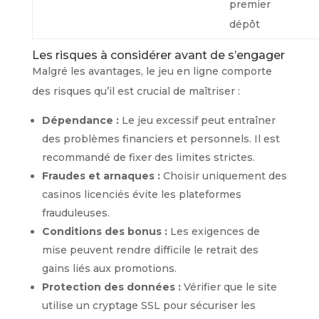
premier
dépôt
Les risques à considérer avant de s’engager
Malgré les avantages, le jeu en ligne comporte
des risques qu’il est crucial de maîtriser :
Dépendance :
Le jeu excessif peut entraîner
des problèmes financiers et personnels. Il est
recommandé de fixer des limites strictes.
Fraudes et arnaques :
Choisir uniquement des
casinos licenciés évite les plateformes
frauduleuses.
Conditions des bonus :
Les exigences de
mise peuvent rendre difficile le retrait des
gains liés aux promotions.
Protection des données :
Vérifier que le site
utilise un cryptage SSL pour sécuriser les