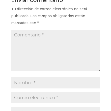
Enviar comentario
Tu dirección de correo electrónico no será
publicada.
Los campos obligatorios están
marcados con
*