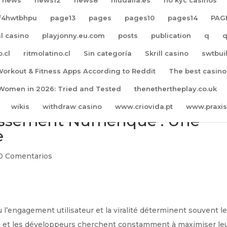
news
news12
news8
niudalia.es
no kyc casinos
f4hwtbhpu
page13
pages
pages10
pages14
PAG
l casino
playjonny.eu.com
posts
publication
q
q
.cl
ritmolatino.cl
Sin categoría
Skrill casino
swtbui
Workout & Fitness Apps According to Reddit
The best casino
Women in 2026: Tried and Tested
thenethertheplay.co.uk
 de Performances dans
wikis
withdraw casino
www.criovida.pt
www.praxis-
rtissement Numérique : Une
e
0 Comentarios
l’engagement utilisateur et la viralité déterminent souvent l
nu et les développeurs cherchent constamment à maximiser le