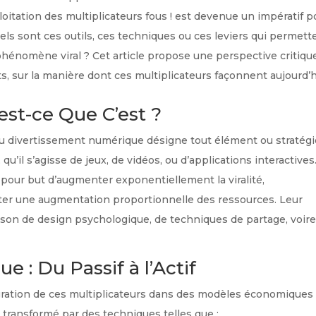
ploitation des
multiplicateurs fous !
est devenue un impératif p
uels sont ces outils, ces techniques ou ces leviers qui permett
énomène viral ? Cet article propose une perspective critique
, sur la manière dont ces multiplicateurs façonnent aujourd’
’est-ce Que C’est ?
u divertissement numérique désigne tout élément ou stratégi
u’il s’agisse de jeux, de vidéos, ou d’applications interactives
nt pour but d’augmenter exponentiellement la viralité,
ter une augmentation proportionnelle des ressources. Leur
ison de design psychologique, de techniques de partage, voir
e : Du Passif à l’Actif
égration de ces multiplicateurs dans des modèles économiques
 transformé par des techniques telles que :