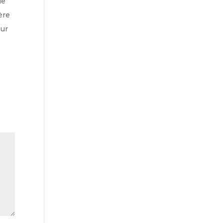
ue
ère
our