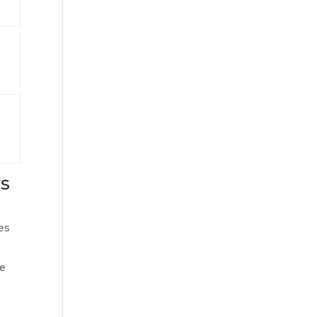
rs
es
ue