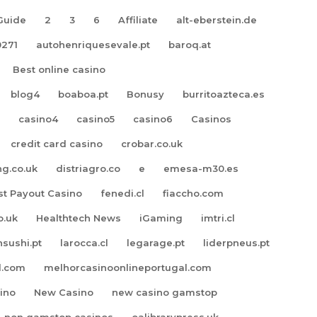
 Guide
2
3
6
Affiliate
alt-eberstein.de
271
autohenriquesevale.pt
baroq.at
Best online casino
blog4
boaboa.pt
Bonusy
burritoazteca.es
casino4
casino5
casino6
Casinos
credit card casino
crobar.co.uk
g.co.uk
distriagro.co
e
emesa-m30.es
st Payout Casino
fenedi.cl
fiaccho.com
o.uk
Healthtech News
iGaming
imtri.cl
sushi.pt
larocca.cl
legarage.pt
liderpneus.pt
l.com
melhorcasinoonlineportugal.com
sino
New Casino
new casino gamstop