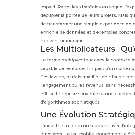
impact. Parmi les stratégies en vogue, l’ex
décupler la portée de leurs projets. Mais q
de transformer une simple expérience en ph
enrichie de données et d’exemples concrets
l’univers numérique.
Les Multiplicateurs : Qu
Le terme
multiplicateur
dans le contexte d
capable de renforcer l’impact d’un contenu, q
Ces leviers, parfois qualifiés de « fous », o
l’engagement ou les revenus, sans nécessi
efficacité repose souvent sur une combina
d’algorithmes sophistiqués.
Une Évolution Stratégiqu
L’industrie a connu un tournant avec l’int
innovants. Le jeu mobile, notamment, a été