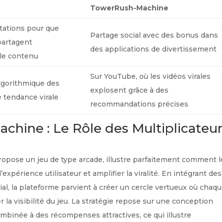
TowerRush-Machine
citations pour que
Partage social avec des bonus dans
 partagent
des applications de divertissement
le contenu
Sur YouTube, où les vidéos virales
lgorithmique des
explosent grâce à des
e tendance virale
recommandations précises
hine : Le Rôle des Multiplicateu
propose un jeu de type arcade, illustre parfaitement comment l
xpérience utilisateur et amplifier la viralité. En intégrant des
al, la plateforme parvient à créer un cercle vertueux où chaq
r la visibilité du jeu. La stratégie repose sur une conception
combinée à des récompenses attractives, ce qui illustre