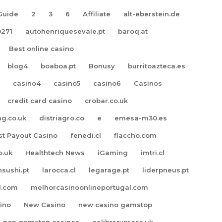
 Guide
2
3
6
Affiliate
alt-eberstein.de
271
autohenriquesevale.pt
baroq.at
Best online casino
blog4
boaboa.pt
Bonusy
burritoazteca.es
casino4
casino5
casino6
Casinos
credit card casino
crobar.co.uk
g.co.uk
distriagro.co
e
emesa-m30.es
st Payout Casino
fenedi.cl
fiaccho.com
o.uk
Healthtech News
iGaming
imtri.cl
sushi.pt
larocca.cl
legarage.pt
liderpneus.pt
l.com
melhorcasinoonlineportugal.com
sino
New Casino
new casino gamstop