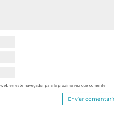
 web en este navegador para la próxima vez que comente.