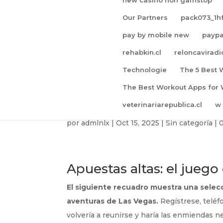
new casino non gamstop
Our Partners
pack073_1h
pay by mobile new
paypa
rehabkin.cl
reloncaviradio
Technologie
The 5 Best 
The Best Workout Apps for 
Jugar Plinko Casino 
veterinariarepublica.cl
w
por
admlnlx
|
Oct 15, 2025
|
Sin categoría
|
Apuestas altas: el juego
El siguiente recuadro muestra una selecci
aventuras de Las Vegas.
Regístrese, teléf
volvería a reunirse y haría las enmiendas n