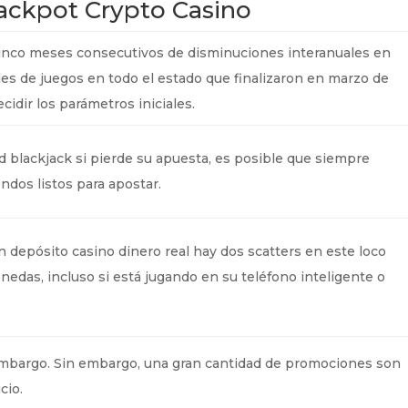
ackpot Crypto Casino
cinco meses consecutivos de disminuciones interanuales en
les de juegos en todo el estado que finalizaron en marzo de
cidir los parámetros iniciales.
d blackjack si pierde su apuesta, es posible que siempre
ndos listos para apostar.
in depósito casino dinero real hay dos scatters en este loco
nedas, incluso si está jugando en su teléfono inteligente o
sin embargo. Sin embargo, una gran cantidad de promociones son
cio.