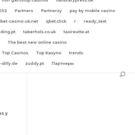
non gamstop casinos
oalibrarypress.uk
ES2
Partners
Partnerzy
pay by mobile casino
bet-casino-uk.net
qbet.click
r
ready_text
lding.pt
taberhols.co.uk
taxireutte.at
The best new online casino
Top Casinos
Top Kasyno
trends
dilly.de
zuddy.pt
Партнеры
es y