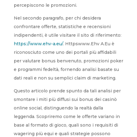
percepiscono le promozioni.
Nel secondo paragrafo, per chi desidera
confrontare offerte, statistiche e recensioni
indipendenti, è utile visitare il sito di riferimento:
https://www.ehv-a.eu/
. Httpswww.Ehv A.Eu è
riconosciuto come uno dei portali più affidabili
per valutare bonus benvenuto, promozioni poker
e programmi fedeltà, fornendo analisi basate su
dati reali e non su semplici claim di marketing.
Questo articolo prende spunto da tali analisi per
smontare i miti più diffusi sui bonus dei casinò
online social, distinguendo la realtà dalla
leggenda. Scopriremo come le offerte variano in
base al formato di gioco, quali sono i requisiti di
wagering più equi e quali strategie possono