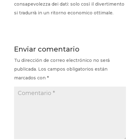
consapevolezza dei dati: solo così il divertimento
si tradurrà in un ritorno economico ottimale.
Enviar comentario
Tu dirección de correo electrónico no será
publicada.
Los campos obligatorios están
marcados con
*