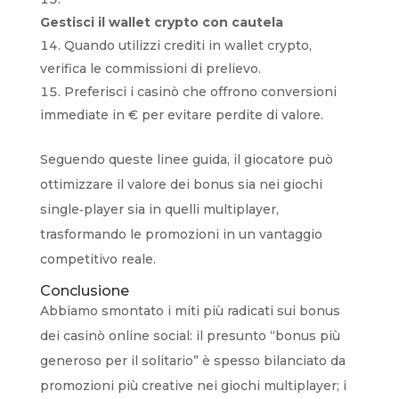
Gestisci il wallet crypto con cautela
Quando utilizzi crediti in wallet crypto,
verifica le commissioni di prelievo.
Preferisci i casinò che offrono conversioni
immediate in € per evitare perdite di valore.
Seguendo queste linee guida, il giocatore può
ottimizzare il valore dei bonus sia nei giochi
single‑player sia in quelli multiplayer,
trasformando le promozioni in un vantaggio
competitivo reale.
Conclusione
Abbiamo smontato i miti più radicati sui bonus
dei casinò online social: il presunto “bonus più
generoso per il solitario” è spesso bilanciato da
promozioni più creative nei giochi multiplayer; i