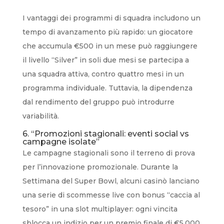
I vantaggi dei programmi di squadra includono un
tempo di avanzamento più rapido: un giocatore
che accumula €500 in un mese può raggiungere
il livello “Silver” in soli due mesi se partecipa a
una squadra attiva, contro quattro mesi in un
programma individuale. Tuttavia, la dipendenza
dal rendimento del gruppo può introdurre
variabilità.
6. “Promozioni stagionali: eventi social vs
campagne isolate”
Le campagne stagionali sono il terreno di prova
per l’innovazione promozionale. Durante la
Settimana del Super Bowl, alcuni casinò lanciano
una serie di scommesse live con bonus “caccia al
tesoro” in una slot multiplayer: ogni vincita
sblocca un indizio per un premio finale di €5.000.