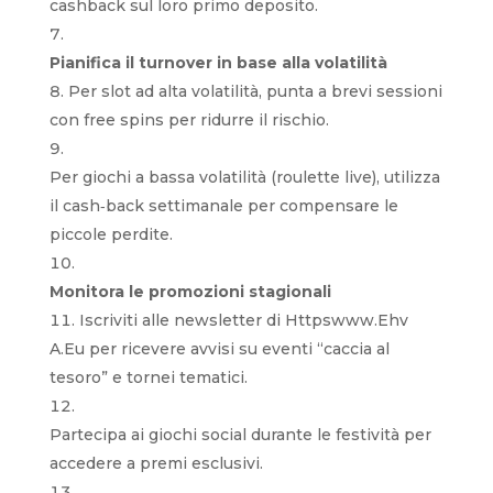
cashback sul loro primo deposito.
Pianifica il turnover in base alla volatilità
Per slot ad alta volatilità, punta a brevi sessioni
con free spins per ridurre il rischio.
Per giochi a bassa volatilità (roulette live), utilizza
il cash‑back settimanale per compensare le
piccole perdite.
Monitora le promozioni stagionali
Iscriviti alle newsletter di Httpswww.Ehv
A.Eu per ricevere avvisi su eventi “caccia al
tesoro” e tornei tematici.
Partecipa ai giochi social durante le festività per
accedere a premi esclusivi.