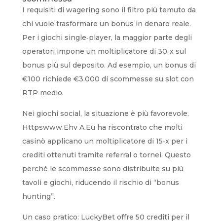
I requisiti di wagering sono il filtro più temuto da
chi vuole trasformare un bonus in denaro reale.
Per i giochi single‑player, la maggior parte degli
operatori impone un moltiplicatore di 30‑x sul
bonus più sul deposito. Ad esempio, un bonus di
€100 richiede €3.000 di scommesse su slot con
RTP medio.
Nei giochi social, la situazione è più favorevole.
Httpswww.Ehv A.Eu ha riscontrato che molti
casinò applicano un moltiplicatore di 15‑x per i
crediti ottenuti tramite referral o tornei. Questo
perché le scommesse sono distribuite su più
tavoli e giochi, riducendo il rischio di “bonus
hunting”.
Un caso pratico: LuckyBet offre 50 crediti per il