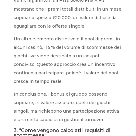
Spins organizzati da Httpswww.Ehv A.Eu
mostrano che i premi totali distribuiti in un mese
superano spesso €10.000, un valore difficile da
eguagliare con le offerte singole.
Un altro elemento distintivo è il pool di premi: in
alcuni casinò, il 5 % del volume di scommesse dei
giochi live viene destinato a un jackpot
condiviso. Questo approccio crea un incentivo
continuo a partecipare, poiché il valore del pool
cresce in tempo reale.
In conclusione, i bonus di gruppo possono
superare, in valore assoluto, quelli dei giochi
singoli, ma richiedono una partecipazione attiva
e una certa capacità di gestire il turnover.
3. “Come vengono calcolati i requisiti di
scommessa”