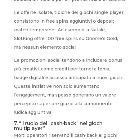
Le offerte isolate, tipiche dei giochi single‑player,
consistono in free spins aggiuntivi o deposit
match temporanei. Ad esempio, a Natale,
SlotKing offre 100 free spins su Gnome’s Gold,
ma nessun elemento social.
Le promozioni social tendono a includere bonus
più creativi, come crediti per tornei a tema,
badge digitali e accesso anticipato a nuovi giochi.
Queste iniziative non solo aumentano
l’engagement, ma spesso generano un valore
percepito superiore grazie alla componente
ludica aggiuntiva.
7. “Il ruolo del “cash‑back” nei giochi
multiplayer”
Molti operatori riservano il cash‑back ai giochi