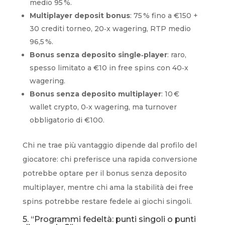
medio 95 %.
Multiplayer deposit bonus
: 75 % fino a €150 +
30 crediti torneo, 20‑x wagering, RTP medio
96,5 %.
Bonus senza deposito single‑player
: raro,
spesso limitato a €10 in free spins con 40‑x
wagering.
Bonus senza deposito multiplayer
: 10 €
wallet crypto, 0‑x wagering, ma turnover
obbligatorio di €100.
Chi ne trae più vantaggio dipende dal profilo del
giocatore: chi preferisce una rapida conversione
potrebbe optare per il bonus senza deposito
multiplayer, mentre chi ama la stabilità dei free
spins potrebbe restare fedele ai giochi singoli.
5. “Programmi fedeltà: punti singoli o punti