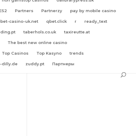
non gamstop casinos
oalibrarypress.uk
ES2
Partners
Partnerzy
pay by mobile casino
bet-casino-uk.net
qbet.click
r
ready_text
lding.pt
taberhols.co.uk
taxireutte.at
The best new online casino
Top Casinos
Top Kasyno
trends
dilly.de
zuddy.pt
Партнеры