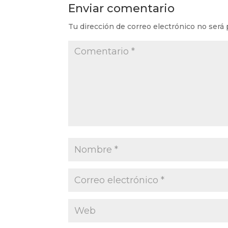
Enviar comentario
Tu dirección de correo electrónico no será 